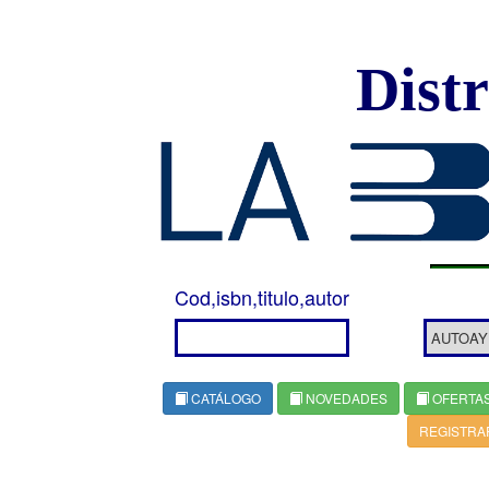
Dist
Cod,isbn,titulo,autor
CATÁLOGO
NOVEDADES
OFERTA
REGISTRA