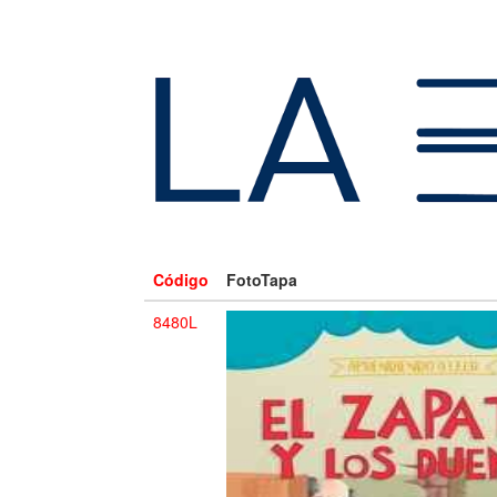
Código
FotoTapa
8480L